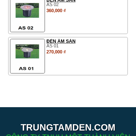
AS 02
360,000 ₫
ĐÈN ÂM SÀN
AS 01
270,000 ₫
TRUNGTAMDEN.COM