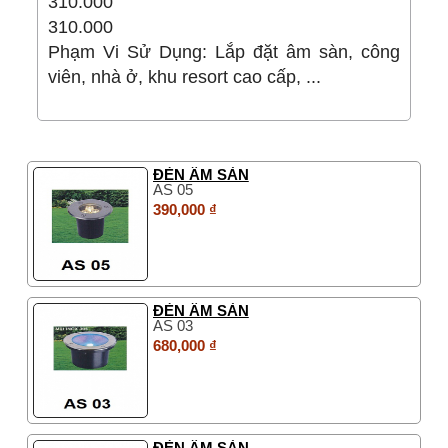
310.000
310.000
Phạm Vi Sử Dụng: Lắp đặt âm sàn, công
viên, nhà ở, khu resort cao cấp, ...
ĐÈN ÂM SÀN
AS 05
390,000 ₫
ĐÈN ÂM SÀN
AS 03
680,000 ₫
ĐÈN ÂM SÀN