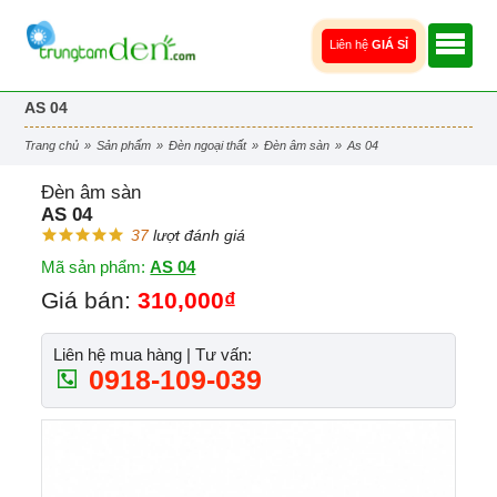
Liên hệ
GIÁ SỈ
AS 04
trang chủ
»
sản phẩm
»
đèn ngoại thất
»
đèn âm sàn
»
as 04
Đèn âm sàn
AS 04
37
lượt đánh giá
Mã sản phẩm:
AS 04
Giá bán:
310,000₫
Liên hệ mua hàng | Tư vấn:
0918-109-039